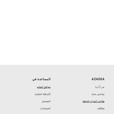
AZADEA
المساعدة في
‏عن أزاديا
مواقع المتاجر
تواصل معنا
‏الأسئلة المتكررة
طلبات الشراء بالجملة
‏التوصيل
‏وظائف
‏المرتجعات