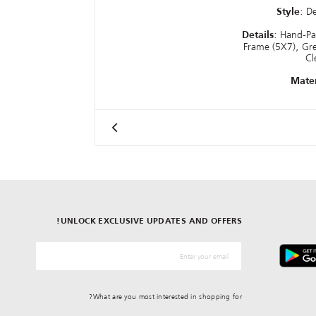
: D
Style
: Hand-Pa
Details
Frame (5X7), Gr
Cl
Mater
UNLOCK EXCLUSIVE UPDATES AND OFFERS!
*البريد الإلكترونيّ
What are you most interested in shopping for?