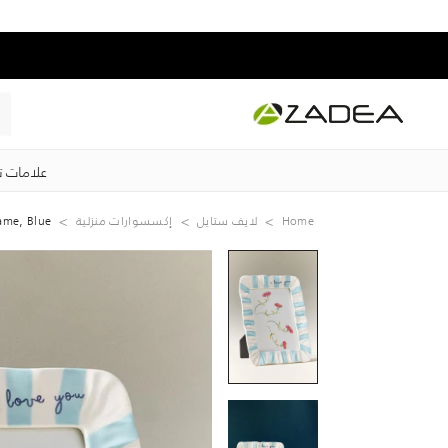
علامات ت
Home
لايف ستايل
إكسسوارات منزلية
ame, Blue