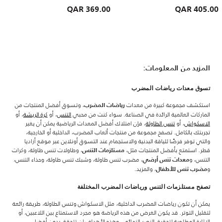
369.00 QAR
405.00 QAR
المزيد من المعلومات:
تسوق معدات رياضات المضرب
استكشف مجموعة كبيرة من معدات
، وتسوق أفضل المنتجات من
رياضات المضرب
الماركات العالمية الرائدة في الصناعة. سواء كنت من محبي
التنس
، أو
كرة الريشة
، أو
الاسكواش
، أو
تنس الطاولة
، فإن امتلاك أفضل المعدات الرياضية يمكن أن يغير
تجربتك بالكامل. تصفح مجموعة من منتجات ألعاب المضرب، الداخلية أو الخارجية،
والتي توفر فرصًا للياقة البدنية والاستجمام عند التسوق أونلاين عبر موقع أزاديا
قطر. استمتع بأفضل المنتجات مثل،
، وطاولات تنس طاولة، وكرات
مستلزمات التنس
التنس، و
، مضرب تنس طاولة، وشبك تنس طاولة، وحذاء التنس،
معدات تنس أرضي
و
، والمزيد.
مضرب تنس للأطفال
تصفح مستلزمات التنس ورياضات المضرب المختلفة
يمكن أن تكون رياضات المضرب الداخلية، مثل الاسكواش وتنس الطاولة، طريقة رائعة
لتقليل التوتر. قد يكون الغرض من هذه الرياضة هو مجرد الاستمتاع بين اللاعبين، أو
الإثارة المطلوبة لتحقيق النصر النهائي، وهذه الأهداف لن تتحقق بدون أفضل