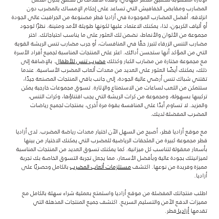
المضارب ومقابض الخفافيش التي تساعد على إحكام الإمساك بالمضرب دون
انزلاقه. أفضل المضارب الموجودة في أزاديا قطر مصنوعة من الجرافيت عالي الجودة
أو ألياف الكربون، لذا، يمكنك الاعتماد عليها لكونها طويلة الأمد ومتينة. نظرًا لوجود
مجموعة من الألوان والأنماط، نضمن لك العثور على ما يناسب احتياجاتك. اختر
مضارب التنس الزرقاء لتبرز حقًا في المنافسات، أو جرب مضارب تنس الريشة القوية
التي من المؤكد أنها ستحسن أدائك. اعثر على المنتجات المناسبة لجميع أفراد الأسرة
مع مجموعة مختارة من مضارب الكبار وكذلك
مضرب تنس للأطفال
. بالإضافة إلى
ذلك، يمكنك أيضًا العثور على العديد من معدات ألعاب المضرب الأساسية. عندما
تقتني شباك تنس أرضي عالية الجودة، إلى جانب باقي المنتجات المصنعة جيدًا،
ستتمكن من اللعب لساعات من الاستمتاع والإثارة. تسوق مجموعات خارجية يمكن
تركيبها بسهولة، ومجموعة من كرات الريشة التي يجب اقتناؤها، وكرات التنس،
والمزيد. لا تساوم أبدًا على المنافسة بقوة مرة أخرى، بمنتجات لجميع رياضات
المضرب المفضلة لديك.
مع موقع أزاديا قطر، أصبح من السهل الآن اختيار معدات رياضة المضرب. لدى أزاديا
قطر مجموعة كبيرة من الملحقات الرياضية للمضرب التي يمكنك الاختيار من بينها
بأسعار معقولة لتناسب كل ميزانية. كما يمكنك تسوق العديد من المنتجات المناسبة
لميزانيتك بجودة عالية وبأفضل الأسعار، مما يجعل تجربة التسوق الخاصة بك تجربة
مميزة وفريدة من نوعها. اكتشف
مستلزمات ألعاب المضرب
بالكامل وحصريًا على
أزاديا.
اطلب منتجاتك المفضلة من موقع أزاديا واستمتع بعملية شراء سهلة بالكامل مع
مميزات الدفع الآمن والتسليم السريع. اكتشف جميع المنتجات المذهلة التي
تقدمها
أزاديا
قطر.