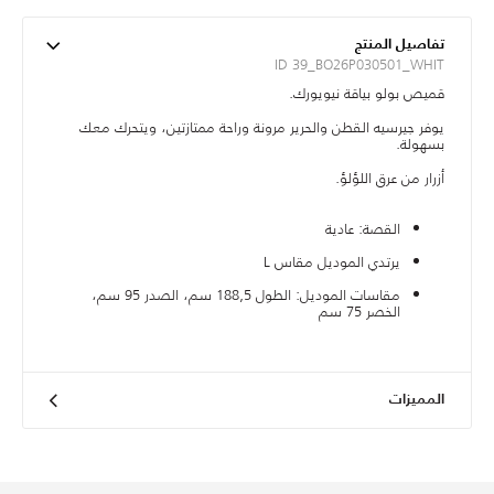
تفاصيل المنتج
ID 39_BO26P030501_WHIT
قميص بولو بياقة نيويورك.
يوفر جيرسيه القطن والحرير مرونة وراحة ممتازتين، ويتحرك معك
بسهولة.
أزرار من عرق اللؤلؤ.
القصة: عادية
يرتدي الموديل مقاس L
مقاسات الموديل: الطول 188,5 سم، الصدر 95 سم،
الخصر 75 سم
المميزات