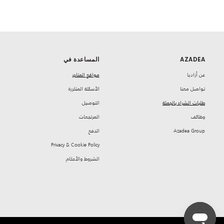
AZADEA
المساعدة في
‏عن أزاديا
مواقع المتاجر
تواصل معنا
‏الأسئلة المتكررة
طلبات الشراء بالجملة
‏التوصيل
‏وظائف
‏المرتجعات
Azadea Group
‏الدفع
Privacy & Cookie Policy
‏الشروط والأحكام