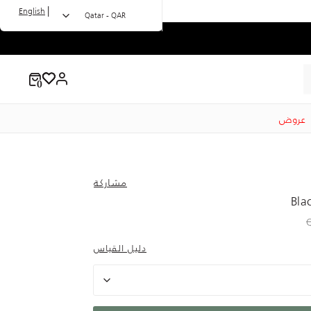
|
English
Qatar - QAR
عروض
مشاركة
Bla
to 135.00 QAR
Price r
دليل القياس