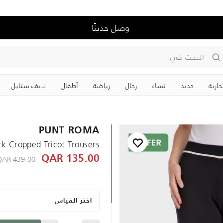
وصل حديثًا
البحث في
جارية
جديد
نساء
رجال
رياضة
‏أطفال
لايف ستايل
PUNT ROMA
ck Cropped Tricot Trousers
educed from
439.00 QAR
135.00 QAR
اختر القياس