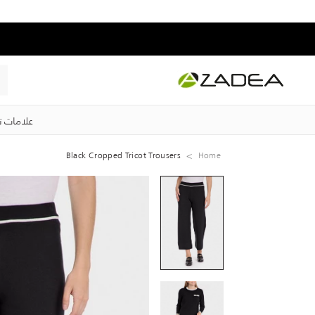
علامات ت
Black Cropped Tricot Trousers
Home