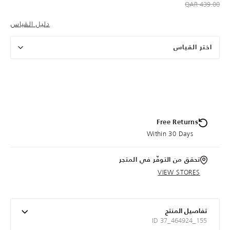
to 219.00 QAR
Price reduced from
439.00 QAR
دليل القياس
اختر القياس
Free Returns
Within 30 Days
تحقق من التوفّر في المتجر
VIEW STORES
تفاصيل المنتج
ID 37_464924_155