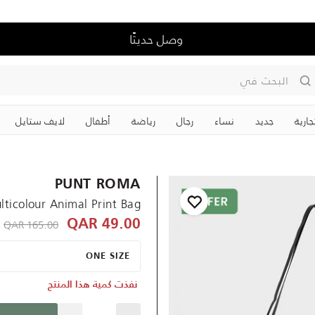
وصل حديثًا
البحث في
جارية
جديد
نساء
رجال
رياضة
‏أطفال
لايف ستايل
PUNT ROMA
lticolour Animal Print Bag
R
 reduced from
165.00 QAR
49.00 QAR
ONE SIZE
نفذت كمية هذا المنتج
Quantity