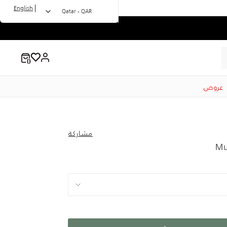
|
English
Qatar - QAR
عروض
مشاركة
Mu
to 49.00 QA
Price