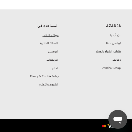
AZADEA
المساعدة في
‏عن أزاديا
مواقع المتاجر
تواصل معنا
‏الأسئلة المتكررة
طلبات الشراء بالجملة
‏التوصيل
‏وظائف
‏المرتجعات
Azadea Group
‏الدفع
Privacy & Cookie Policy
‏الشروط والأحكام