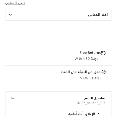
دليل القياس
اختر القياس
Free Returns
Within 30 Days
تحقق من التوفّر في المتجر
VIEW STORES
تفاصيل المنتج
ID 37_448627_107
: أزرار أمامية
الإغلاق