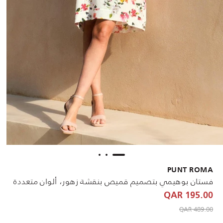
PUNT ROMA
فستان بوهيمي بتصميم قميص بنقشة زهور، ألوان متعددة
195.00 QAR
to 195.00 QAR
Price reduced from
489.00 QAR