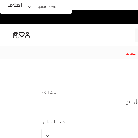
|
English
Qatar - QAR
عروض
مشاركة
 بيج
to 57.00 QA
Price
دليل القياس