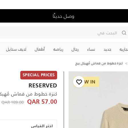
وصل حديثًا
البحث في
جارية
جديد
نساء
رجال
رياضة
‏أطفال
لايف ستايل
كنزة خطوط من قماش مُهيكل بيج
SPECIAL PRICES
RESERVED
كنزة خطوط من قماش مُهيكل
R
 reduced from
189.00 QAR
57.00 QAR
اختر القياس