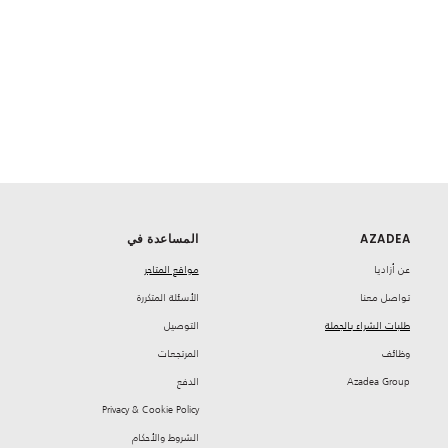
AZADEA
المساعدة في
‏عن أزاديا
مواقع المتاجر
تواصل معنا
‏الأسئلة المتكررة
طلبات الشراء بالجملة
‏التوصيل
‏وظائف
‏المرتجعات
Azadea Group
‏الدفع
Privacy & Cookie Policy
‏الشروط والأحكام