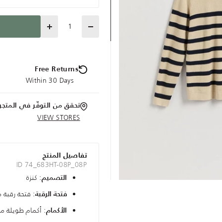
Quantity
Free Returns
Within 30 Days
تحقق من التوفّر في المتجر
VIEW STORES
تفاصيل المنتج
ID 74_683HT-08P_08P
: كنزة
التصميم
: فتحة رقبة 
فتحة الرقبة
: أكمام طويلة م
الأكمام