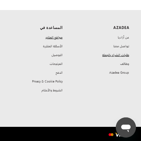
AZADEA
المساعدة في
‏عن أزاديا
مواقع المتاجر
تواصل معنا
‏الأسئلة المتكررة
طلبات الشراء بالجملة
‏التوصيل
‏وظائف
‏المرتجعات
Azadea Group
‏الدفع
Privacy & Cookie Policy
‏الشروط والأحكام