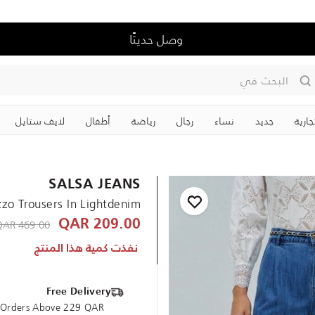
وصل حديثًا
البحث في
جارية
جديد
نساء
رجال
رياضة
‏أطفال
لايف ستايل
SALSA JEANS
zzo Trousers In Lightdenim
educed from
469.00 QAR
209.00 QAR
نفذت كمية هذا المنتج
Free Delivery
e Orders Above 229 QAR