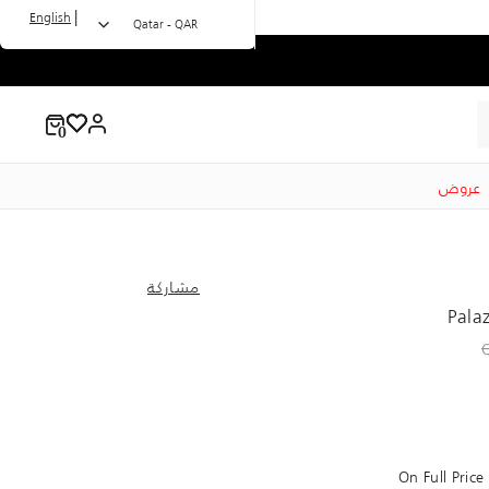
|
English
Qatar - QAR
عروض
مشاركة
Pala
to 209.00 QAR
Price r
On Full Pric