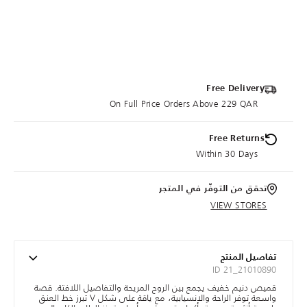
Free Delivery
On Full Price Orders Above 229 QAR
Free Returns
Within 30 Days
تحقق من التوفّر في المتجر
VIEW STORES
تفاصيل المنتج
ID 21_21010890
قميص دنيم خفيف يجمع بين الروح المريحة والتفاصيل اللافتة. قصة
واسعة توفر الراحة والانسيابية، مع ياقة على شكل V تبرز خط العنق