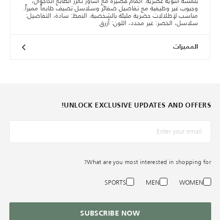
بلمسة أنثوية عصرية. أكمام قصيرة مع أساور تعزز الطابع الكاجوال،
وجيوب غير وظيفية مع تفاصيل ضفائر وسلاسل تضيف طابعاً مميزاً.
مناسب لإطلالات حضرية مليئة بالشخصية. النمط: سادة، التفاصيل:
سلاسل، الخصر: غير محدد، اللون: أزرق
المميزات
UNLOCK EXCLUSIVE UPDATES AND OFFERS!
*البريد الإلكترونيّ
What are you most interested in shopping for?
SPORTS
MEN
WOMEN
SUBSCRIBE NOW