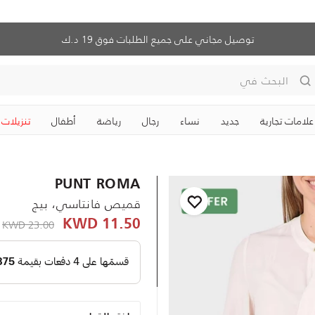
توصيل مجاني على جميع الطلبات فوق 19 د.ك
البحث في
علامات تجارية
جديد
نساء
رجال
رياضة
‏أطفال
تنزيلات
PUNT ROMA
قميص فانتاسي، بيج
D
reduced from
23.00 KWD
11.50 KWD