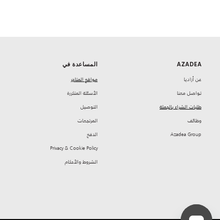
AZADEA
المساعدة في
‏عن أزاديا
مواقع المتاجر
تواصل معنا
‏الأسئلة المتكررة
طلبات الشراء بالجملة
‏التوصيل
‏وظائف
‏المرتجعات
Azadea Group
‏الدفع
Privacy & Cookie Policy
‏الشروط والأحكام