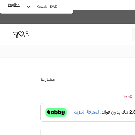
|
English
Kuwait - KWD
مشاركة
to 11.50 KW
Price 
%50-