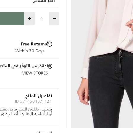
اختر القياس
Quantity
Free Returns
Within 30 Days
تحقق من التوفّر في المتجر
VIEW STORES
تفاصيل المنتج
ID 37_450457_121
قميص باللون البيج، مزين بعقدة
أزرار أمامية للإغلاق، أكمام طويلة