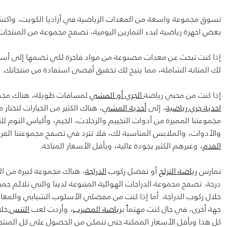
تسوق مجموعة واسعة من المعدات الرياضية في أزاديا الكويت، واكتشف
بعض اجهزة رياضية لبدء التمارين اليومية، تصفح مجموعة من المنتجات المذهلة 
إذا كنت تبحث عن معدات مصنوعة من مواد فاخرة لكي تضمها إلى أس
لك المتانة الشاملة، مما يتيح لك تحقيق أقصى استفادة من منتجاتك.
إذا كنت من محبي رياضة
الجري أو المشي
لمسافات طويلة، هناك مجموعة 
احذية جري رياضية
، إلى
أحذية المشي
، هناك الكثير من الخيارات لتختار م
مجموعتنا المميزة من أدوات التخييم والرحلات، الخيم، وأكياس النوم 
والأدوات، والملابس المناسبة لك، فلا تترد في تصفح مجموعتنا الفر
القدم
، وغيرهم الكثير بجودة عالية، وبأقل الأسعار المتاحة.
تمارس
رياضة التزلج
أو تفضل ركوب
الدراجة
، هناك مجموعة كبيرة من ال
درجة. تصفح مجموعة الدراجات الهوائية المتنوعة لدينا والتي تلائم 
خلال ركوب الدراجة. أما إذا كنت من مفضلي الأسلوب الشبابي والمغا
جهة أخرى، في حال كنت مهتماً ب
رياضة المضرب
، وأردت لعب
التنس
خلا
كل هذا وبأقل الأسعار الممكنة حتى تتمكن من الحصول على كل المنتج