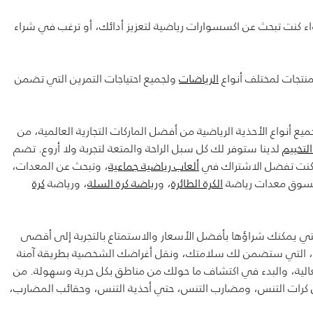
ء كنت تبحث عن اكسسوارات رياضية لتعزيز أدائك، أو ترغب في شراء
نتجات لمختلف أنواع
الرياضات
ولجميع احتياجات التمرين التي تضمن
 أنواع الأحذية الرياضية من أفضل الماركات التجارية العالمية، من
لتخييم
لدينا ستوفر لك كل سبل الراحة والمتعة لتجربة ولا أروع. تضم
ذا كنت تفضل الاشتراك في
ألعاب رياضية جماعية
، وتبحث عن المعدات،
ي تسوق معدات رياضة
الكرة الطائرة
، و
رياضة كرة السلة
، ورياضة
كرة
التي يمكنك شراؤها بأفضل الأسعار والاستمتاع بالتجربة إلى أقصى
، التي ستضمن لك سلامتك، ونقل أغراضك الشخصية بطريقة آمنة
العالية، والبدء في اكتشاف ما حولك من مناطق بكل حرية وسهولة. من
من كرات التنس، ومضارب التنس، حتي أحذية التنس، وحقائب المضارب،