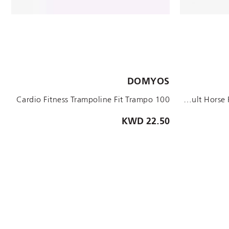
DOMYOS
XL LONG
XL SHORT
L LONG
L SHORT
M LONG
Cardio Fitness Trampoline Fit Trampo 100
BLACK Adult Horse Riding Half Chaps 500 - Black
22.50 KWD