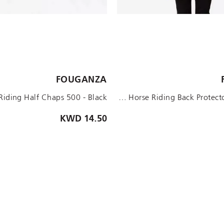
الأحجام المتاحة:
FOUGANZA
M SHORT
S SHORT
S LONG
12-13YEARS/4'9
10-11YEARS/4'7
BLACK Kids' Flexible Horse Riding Back Protector 500 - Black
14.50 KWD