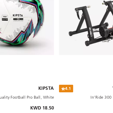
KIPSTA
4.1
12/EU 47
11/EU 46
10.5/EU 45
9.5/EU 44
8.5
In'Ride 300
18.50 KWD