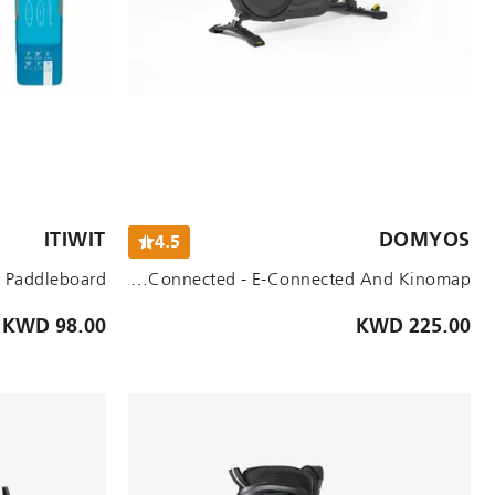
ITIWIT
DOMYOS
4.5
Cross Trainer El520B (2022) Self-Powered And Connected - E-Connected And Kinomap
98.00 KWD
225.00 KWD