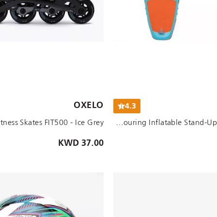
الأحجام المتاحة:
OXELO
4.3
UK 4 EU37
UK 3 EU36
Beginner Touring Inflatable Stand-Up Paddleboard
37.00 KWD