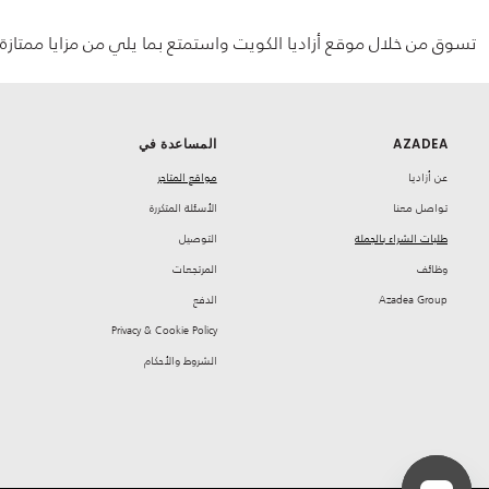
تسوق من خلال موقع أزاديا الكويت واستمتع بما يلي من مزايا ممتازة ل
AZADEA
المساعدة في
‏عن أزاديا
مواقع المتاجر
تواصل معنا
‏الأسئلة المتكررة
طلبات الشراء بالجملة
‏التوصيل
‏وظائف
‏المرتجعات
Azadea Group
‏الدفع
Privacy & Cookie Policy
‏الشروط والأحكام