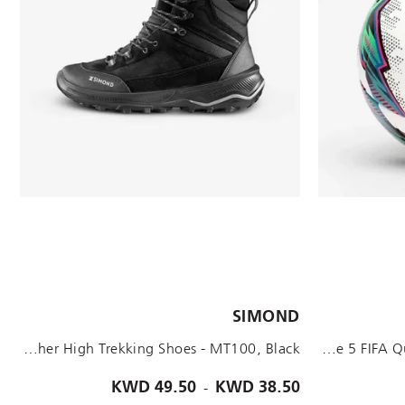
الأحجام المتاحة:
SIMOND
UK 8 - EU 42
UK 7 - EU 41
UK 5 - EU 38
UK 6.5 - EU 40
UK 4 - EU 37
UK 3 - EU 36
Men Leather High Trekking Shoes - MT100, Black
Thermobonded Size 5 FIFA Quality Football Pro Ball, White
-
49.50 KWD
38.50 KWD