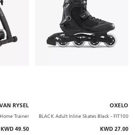
الأحجام المتاحة:
VAN RYSEL
OXELO
/EU 43
8/EU 42
7/EU 41
6.5/EU 40
5.5/EU 39
 Home Trainer
BLACK Adult Inline Skates Black - FIT100
49.50 KWD
27.00 KWD