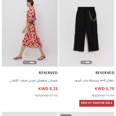
RESERVED
RESERVED
بنطال and سلسلة بنات أسود
فستان منقوش ميدي متعدد الألوان
8.25 KWD
5.75 KWD
to 8.25 KWD
Price reduced from
to 5.75 KWD
Price reduced from
%70-
27.50 KWD
%50-
11.50 KWD
END OF SEASON SALE