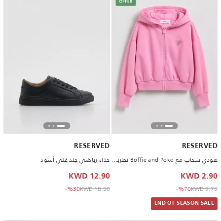
RESERVED
RESERVED
هودي سحاب مع Boffie and Poko تطريز وردي
حذاء رياضي جلد غني أسود
12.90 KWD
2.90 KWD
to 12.90 KWD
Price reduced from
to 2.90 KWD
Price reduced from
%30-
18.50 KWD
%70-
9.75 KWD
END OF SEASON SALE