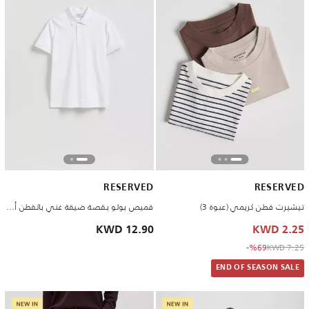
RESERVED
RESERVED
تيشيرت قطن كريمي (عبوة 3)
قميص بولو بقصة ضيقة غني بالقطن أبيض
12.90 KWD
2.25 KWD
to 2.25 KWD
Price reduced from
%69-
7.25 KWD
END OF SEASON SALE