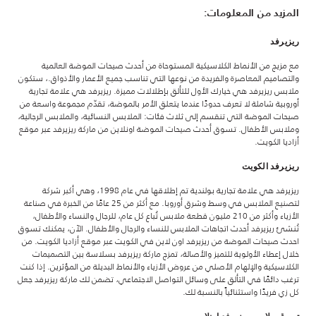
المزيد من المعلومات:
ريزيرفد
مع مزيج من الأنماط الكلاسيكية المستوحاة من أحدث صيحات الموضة العالمية
والتصاميم المعاصرة والفريدة من نوعها التي تناسب جميع الأعمار والأذواق.، ستكون
ملابس ريزيرفد هي خيارك الأول للتألق بإطلالات مميزة. ريزيرفد هي علامة تجارية
أوروبية شاملة لا تعرف حدودًا عندما يتعلق الأمر بالموضة، تقدّم مجموعة واسعة من
صيحات الموضة التي تنقسم إلى ثلاث فئات: الملابس النسائية، والملابس الرجالية،
وملابس الأطفال. تسوق أحدث صيحات الموضة اونلاين من ماركة ريزيرفد عبر موقع
أزاديا الكويت.
ريزيرفد الكويت
ريزيرفد هي علامة تجارية بولندية تم إطلاقها في عام 1998، وهي أكبر شركة
لتصنيع الملابس في وسط وشرق أوروبا. مع أكثر من 25 عامًا من الخبرة في صناعة
الأزياء وأكثر من 210 مليون قطعة ملابس تُباع كل عام، للرجال والنساء والأطفال،
تُنشئ ريزيرفد أحدث اتجاهات الملابس للنساء والرجال والأطفال. الآن، يمكنك تسوق
احدث صيحات الموضة من ريزيرفد اون لاين في الكويت عبر موقع أزاديا الكويت. من
خلال إعطاء الأولوية للتميز والأصالة، تمزج ماركة ريزيرفد بسلاسة بين التصميمات
الكلاسيكية والإلهام الأصلي من عروض الأزياء والأنماط البديلة من المؤثرين. إذا كنت
ترغب دائمًا في التألق على وسائل التواصل الاجتماعي، تضمن لك ماركة ريزيرفد جعل
كل زي فريدًا واستثنائياً بالنسبة لك.