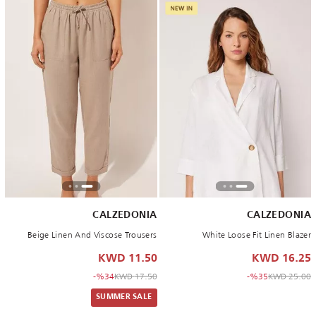
CALZEDONIA
CALZEDONIA
Beige Linen And Viscose Trousers
White Loose Fit Linen Blazer
11.50 KWD
16.25 KWD
to 11.50 KWD
Price reduced from
to 16.25 KWD
Price reduced from
%34-
17.50 KWD
%35-
25.00 KWD
SUMMER SALE