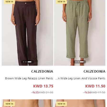
CALZEDONIA
CALZEDONIA
Brown Wide Leg Palazzo Linen Pants
Green Wide Leg Linen And Viscose Pants
13.75 KWD
11.50 KWD
to 13.75 KWD
Price reduced from
to 11.50 KWD
Price reduced from
%35-
21.00 KWD
%34-
17.50 KWD