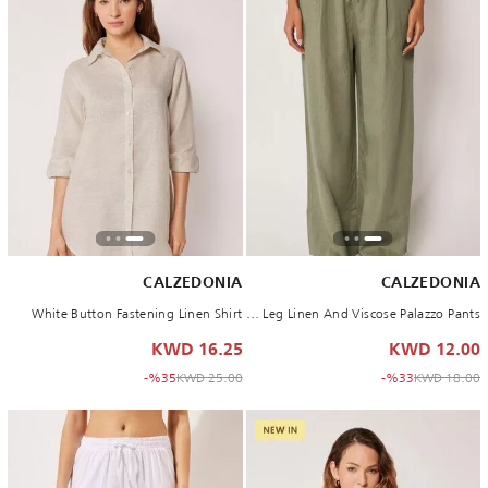
CALZEDONIA
CALZEDONIA
White Button Fastening Linen Shirt
Green Wide Leg Linen And Viscose Palazzo Pants
16.25 KWD
12.00 KWD
to 16.25 KWD
Price reduced from
to 12.00 KWD
Price reduced from
%35-
25.00 KWD
%33-
18.00 KWD