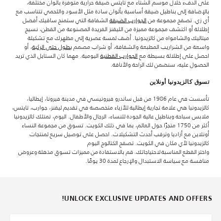
على الدفء خلال موسم الشتاء مع تايتس ضيقة حرارية متوفرة بألوان مختلفة،
بالإضافة إلى بناطيل ضيقة أساسية بألوان سادة مثل الأسود واللحمي تتناسب مع
أي زي. تصفح مجموعة من
الجوارب الضيقة
الشفافة التي ستمنح ساقيك أفضل
إطلالة أو اكتشف مجموعة مميزة من الليقنز الفريدة المصنوعة من القطن، نسيج
ميتاليك والشامواه من كالزيدونيا. أضف لمسة عصرية إلى مظهرك مع تشكيلة
واسعة من الشراريب المطبعة والشفافة، أو شراب مصمم
بطول حتى الركبة
، أو
احصل على إطلالة بسيطة مع
الجوارب القطنية
اليومية. مهما كان الستايل الذي تريد
الحصول عليه، سنضمن لك الراحة والأناقة.
تسوق كالزيدونيا أونلاين
تأسست في عام 1986 من قبل ساندرو فيرونيسي في مدينة فيرونا، إيطاليا،
كالزيدونيا هي علامة تجارية إيطالية للأزياء متخصصة في تقديم ليقنز، جوارب، تايتس،
ملابس سباحة وبناطيل عالية الجودة للنساء، الرجال والأطفال. اليوم، تمتلك كالزيدونيا
أكثر من 1750 متجرًا حول العالم، بما في ذلك الكويت. تسوق من مجموعة النساء
أونلاين مع أزاديا وترقب أحدث التشكيلات. احصل على توصيل سريع لمنتجات
كالزيدونيا لأي مكان في الكويت. تصفح الكتالوج اليوم
واختر القطع المناسبة لاحتياجاتك. قم بالاستفادة من مميزات تسوق مذهلة وعروض
منافسة مع سياسة الاستبدال والإرجاع لمدة 30 يومًا.
UNLOCK EXCLUSIVE UPDATES AND OFFERS!