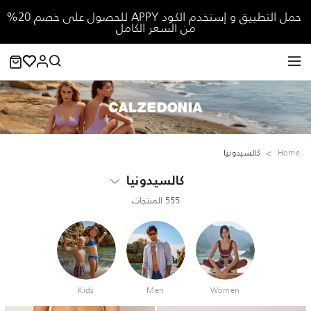
حمل التطبيق و إستخدم الكود APPY للحصول على خصم 20%
من السعر الكامل
Home
كالسيدونيا
كالسيدونيا
555 المنتجات
Kids
Men
Women