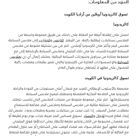
المزيد من المعلومات:
تسوق كالزيدونيا أونلاين من أزاديا الكويت
كالزيدونيا
احصل على إطلالة أنيقة مع الحفاظ على راحتك عن طريق مجموعة واسعة من
الملابس بستايلات إيطالية رائعة، من الليقنز،
التايتس
والجوارب
إلى ملابس السباحة،
ملابس البحر وأكثر على كالزيدونيا أونلاين. اختر من بين تشكيلة متنوعة من ملابس
السباحة الفريدة للنساء، بما في ذلك البكيني وملابس السباحة بالإضافة إلى مع
مجموعة مختارة من سراويل وشورتات السباحة الرجالية. يمكنك إكمال أي زي
بملابس
السباحة
والإكسسوارات الفاخرة من كالزيدونيا والتي تتميز بطبعات وقصات رائجة
للحصول على مظهر لا يُضاهى يدوم طوال العام.
تسوق كالزيدونيا في الكويت
مصممة بالأسلوب الإيطالي الفريد مع ضمان أعلى مستويات من الجودة والراحة،
كالزيدونيا هي العلامة التجارية المفضلة ومحطتك لجميع ملابس السباحة
ومستلزماتها. اعثر على مجموعة متنوعة من منتجات الملابس التي تناسب ذوقك
واحصل على تشكيلة مثالية من ملابس السباحة وملابس البحر ملائمة للاستمتاع
بعطلات فصل الصيف. إذا كنت تبحث عن ستايلات عصرية وطبعات ورود، نضمن لك
إيجاد قطع فريدة
للرجال
والنساء
. تسوق فساتين البحر مزينة بكرات بوم بوم لطيفة أو
ارتد قمصان مصنوعة من الكتان وتنانير ملتفة للأنظار يمكن ارتداؤها فوق البيكيني
لإضفاء مظهر أنيق ملائم سواء عند قضاء الوقت على الشاطئ أو عند تناول الطعام
مع العائلة أو الأصدقاء. علاوة على ذلك، تحتوي تشكيلاتنا على قطع ملائمة للحفاظ