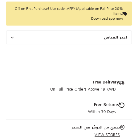
20% Off on First Purchase! Use code :APPY (Applicable on Full Price
Items)
Download app now
اختر القياس
Free Delivery
On Full Price Orders Above 19 KWD
Free Returns
Within 30 Days
تحقق من التوفّر في المتجر
VIEW STORES