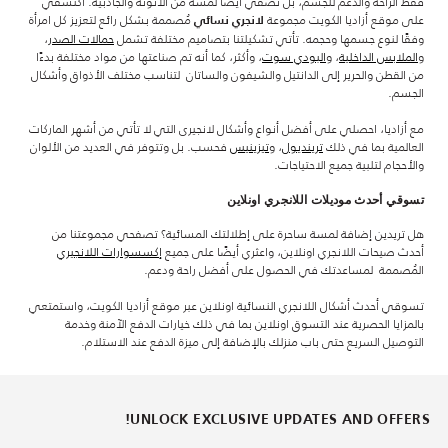
فقط الراحة والدعم للجسم، بل تضفي أيضًا لمسة من الأنوثة والجاذبية. اكتشفي
على موقع أزاديا الكويت مجموعة
مُصممة بشكل رائع لتعزيز كل امرأة
لانجري نسائي
وفقًا لنوع جسمها وحجمه. تأتي تشكيلتنا بتصاميم مختلفة تشمل
حمالات الصدر
،
و
الملابس الداخلية
، و
البودي سوت
، وأكثر، كما أنه تم صناعتها من مواد مختلفة بدءًا
من القطن والحرير إلى الدانتيل والشيفون والساتان لتناسب مختلف الأذواق وأشكال
الجسم.
مع أزاديا، احصلي على أفضل أنواع وأشكال لانجيرى التي لا تأتي من أشهر الماركات
العالمية بما في ذلك
ترينديول
، و
تيزينيس
فحسب. بل وتتوفر في العديد من الألوان
والأحجام لتلبية جميع الاحتياجات.
تسوقي أحدث موديلات اللانجري اونلاين
هل تريدين إضافة لمسة ساحرة على إطلالتك المسائية؟ تصفحي مجموعتنا من
أحدث صيحات اللانجري اونلاين، واعثري أيضًا على جميع
إكسسوارات اللانجيري
المُصممة لمساعدتك في الحصول على أفضل راحة ودعم.
تسوقي أحدث أشكال اللانجري النسائية اونلاين عبر موقع أزاديا الكويت، واستمتعي
بالمزايا الحصرية عند التسوق اونلاين بما في ذلك خيارات الدفع الآمنة وخدمة
التوصيل السريع حتى باب منزلك بالإضافة إلى ميزة الدفع عند الاستلام.
UNLOCK EXCLUSIVE UPDATES AND OFFERS!