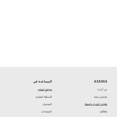
AZADEA
المساعدة في
‏عن أزاديا
مواقع المتاجر
تواصل معنا
‏الأسئلة المتكررة
طلبات الشراء بالجملة
‏التوصيل
‏وظائف
‏المرتجعات