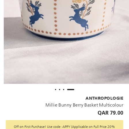
ANTHROPOLOGIE
Millie Bunny Berry Basket Multicolour
79.00 QAR
20% Off on First Purchase! Use code :APPY (Applicable on Full Price