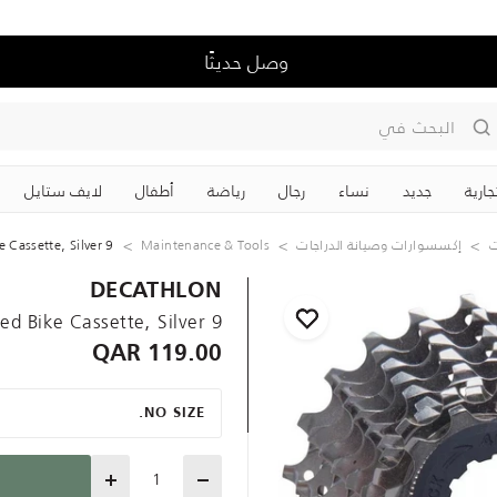
وصل حديثًا
البحث في
جارية
جديد
نساء
رجال
رياضة
‏أطفال
لايف ستايل
ت
إكسسوارات وصيانة الدراجات
Maintenance & Tools
9 Speed Bike Cassette, Silver
DECATHLON
9 Speed Bike Cassette, Silver
119.00 QAR
NO SIZE.
Quantity