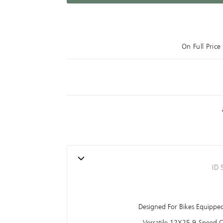
On Full Pric
ID
Designed For Bikes Equippe
Versatile 12X25 9-Speed C