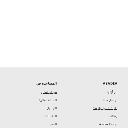
AZADEA
المساعدة في
‏عن أزاديا
مواقع المتاجر
تواصل معنا
‏الأسئلة المتكررة
طلبات الشراء بالجملة
‏التوصيل
‏وظائف
‏المرتجعات
Azadea Group
‏الدفع