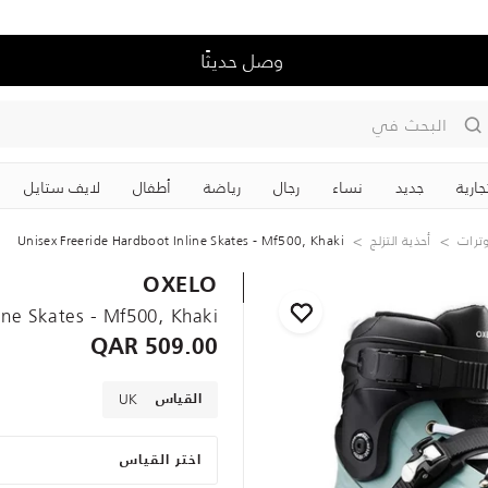
وصل حديثًا
البحث في
جارية
جديد
نساء
رجال
رياضة
‏أطفال
لايف ستايل
ترات
أحذية التزلج
Unisex Freeride Hardboot Inline Skates - Mf500, Khaki
OXELO
line Skates - Mf500, Khaki
509.00 QAR
UK
القياس
اختر القياس