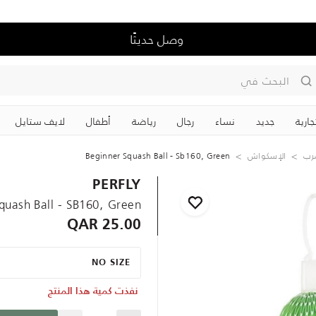
وصل حديثًا
البحث في
جارية
جديد
نساء
رجال
رياضة
‏أطفال
لايف ستايل
رب
الإسكواش
Beginner Squash Ball - Sb160, Green
PERFLY
quash Ball - SB160, Green
25.00 QAR
NO SIZE
نفذت كمية هذا المنتج