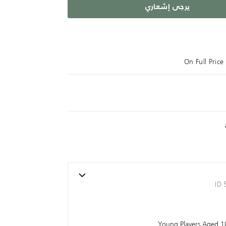
يرجى إشعاري
On Full Pric
ID
Young Players Aged 10