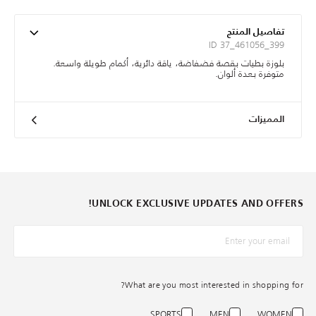
تفاصيل المنتج
ID 37_461056_399
بلوزة بطيات بقصة فضفاضة، ياقة دائرية، أكمام طويلة واسعة.
متوفرة بعدة ألوان.
المميزات
UNLOCK EXCLUSIVE UPDATES AND OFFERS!
*البريد الإلكترونيّ
What are you most interested in shopping for?
SPORTS
MEN
WOMEN