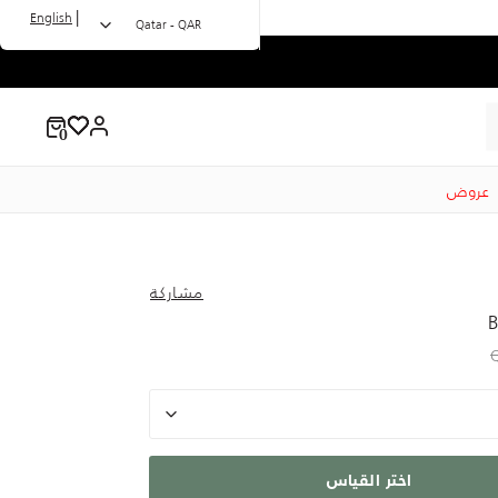
|
English
Qatar - QAR
عروض
مشاركة
B
to 100.00 QAR
Price r
اختر القياس