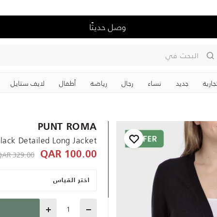
وصل حديثًا
البحث في
جارية
جديد
نساء
رجال
رياضة
‏أطفال
لايف ستايل
PUNT ROMA
lack Detailed Long Jacket
educed from
329.00 QAR
100.00 QAR
اختر القياس
Quantity