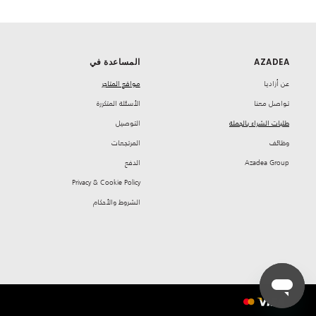
AZADEA
المساعدة في
‏عن أزاديا
مواقع المتاجر
تواصل معنا
‏الأسئلة المتكررة
طلبات الشراء بالجملة
‏التوصيل
‏وظائف
‏المرتجعات
Azadea Group
‏الدفع
Privacy & Cookie Policy
‏الشروط والأحكام