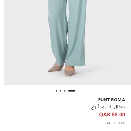
PUNT ROMA
بنطال بالازو، أزرق
88.00 QAR
to 88.00 QAR
Price reduced from
219.00 QAR