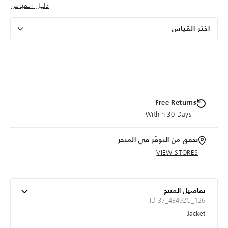
دليل القياس
اختر القياس
Free Returns
Within 30 Days
تحقق من التوفّر في المتجر
VIEW STORES
تفاصيل المنتج
ID 37_43492C_126
Jacket