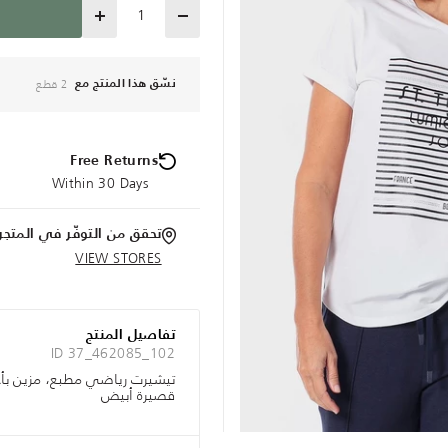
Quantity
2 قطع
نسّق هذا المنتج مع
Free Returns
Within 30 Days
تحقق من التوفّر في المتجر
VIEW STORES
تفاصيل المنتج
ID 37_462085_102
تيشيرت رياضي مطبع، مزين بأحجار
قصيرة أبيض