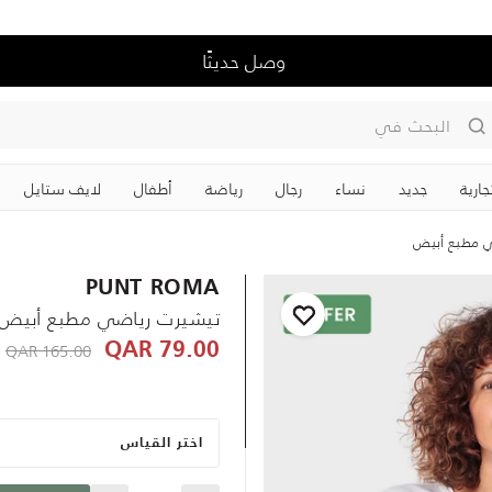
وصل حديثًا
البحث في
جارية
جديد
نساء
رجال
رياضة
‏أطفال
لايف ستايل
 مطبع أبيض
PUNT ROMA
تيشيرت رياضي مطبع أبيض
R
 reduced from
165.00 QAR
79.00 QAR
اختر القياس