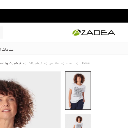
علامات ت
Home
نساء
ملابس
تيشيرتات
تيشيرت رياضي