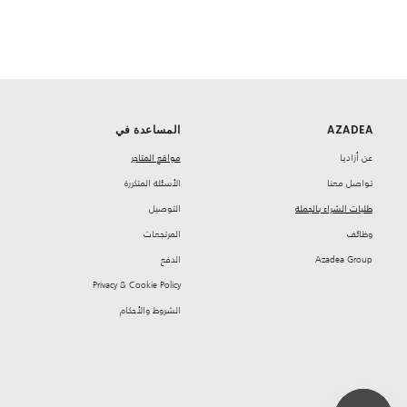
AZADEA
المساعدة في
‏عن أزاديا
مواقع المتاجر
تواصل معنا
‏الأسئلة المتكررة
طلبات الشراء بالجملة
‏التوصيل
‏وظائف
‏المرتجعات
Azadea Group
‏الدفع
Privacy & Cookie Policy
‏الشروط والأحكام