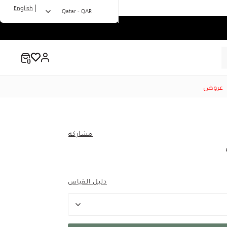
|
English
Qatar - QAR
عروض
مشاركة
to 79.00 QA
Price
دليل القياس