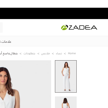
علامات ت
Home
نساء
ملابس
بنطلونات
بنطال واسع أ