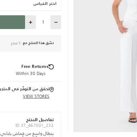
اختر القياس
Quantity
5 قطع
نسّق هذا المنتج مع
Free Returns
Within 30 Days
تحقق من التوفّر في المتجر
VIEW STORES
تفاصيل المنتج
ID 37_467001_232
بنطال واسع من قماش ياباني، أ