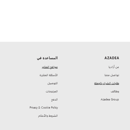
AZADEA
المساعدة في
‏عن أزاديا
مواقع المتاجر
تواصل معنا
‏الأسئلة المتكررة
طلبات الشراء بالجملة
‏التوصيل
‏وظائف
‏المرتجعات
Azadea Group
‏الدفع
Privacy & Cookie Policy
‏الشروط والأحكام