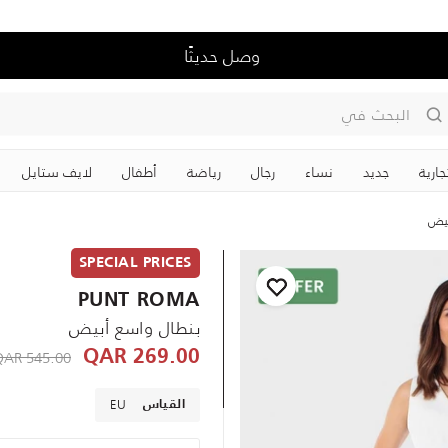
وصل حديثًا
البحث في
جارية
جديد
نساء
رجال
رياضة
‏أطفال
لايف ستايل
بيض
SPECIAL PRICES
PUNT ROMA
بنطال واسع أبيض
educed from
545.00 QAR
269.00 QAR
EU
القياس