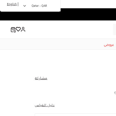
|
English
Qatar - QAR
عروض
مشاركة
to 269.00 QAR
Price r
دليل القياس