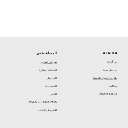
AZADEA
المساعدة في
‏عن أزاديا
مواقع المتاجر
تواصل معنا
‏الأسئلة المتكررة
طلبات الشراء بالجملة
‏التوصيل
‏وظائف
‏المرتجعات
Azadea Group
‏الدفع
Privacy & Cookie Policy
‏الشروط والأحكام