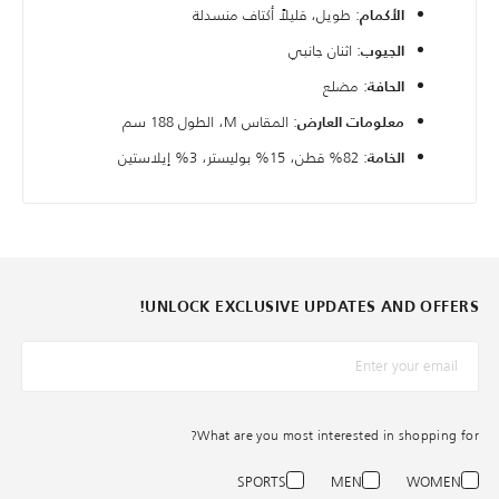
: طويل، قليلاً أكتاف منسدلة
الأكمام
: اثنان جانبي
الجيوب
: مضلع
الحافة
: المقاس M، الطول 188 سم
معلومات العارض
: 82% قطن، 15% بوليستر، 3% إيلاستين
الخامة
UNLOCK EXCLUSIVE UPDATES AND OFFERS!
*البريد الإلكترونيّ
What are you most interested in shopping for?
SPORTS
MEN
WOMEN