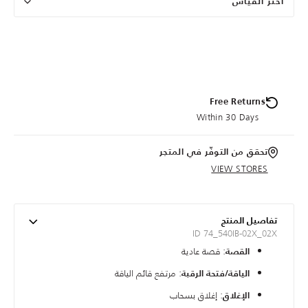
اختر القياس
Free Returns
Within 30 Days
تحقق من التوفّر في المتجر
VIEW STORES
تفاصيل المنتج
ID 74_540IB-02X_02X
: قصة عادية
القصة
: مرتفع قائم الياقة
الياقة/فتحة الرقبة
: إغلاق بسحاب
الإغلاق