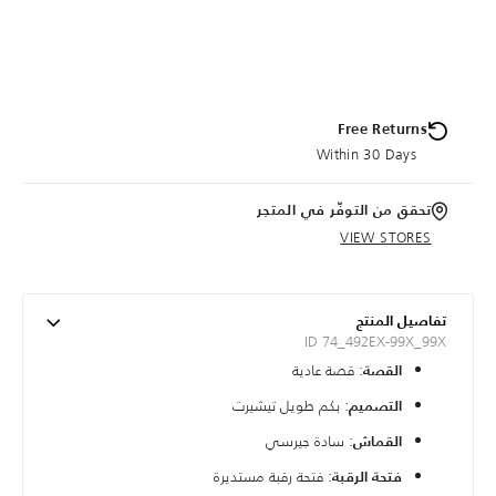
Free Returns
Within 30 Days
تحقق من التوفّر في المتجر
VIEW STORES
تفاصيل المنتج
ID 74_492EX-99X_99X
: قصة عادية
القصة
: بكم طويل تيشيرت
التصميم
: سادة جيرسي
القماش
: فتحة رقبة مستديرة
فتحة الرقبة