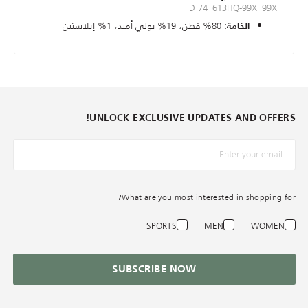
ID 74_613HQ-99X_99X
: 80% قطن، 19% بولي أميد، 1% إيلاستين
الخامة
UNLOCK EXCLUSIVE UPDATES AND OFFERS!
*البريد الإلكترونيّ
What are you most interested in shopping for?
SPORTS
MEN
WOMEN
SUBSCRIBE NOW