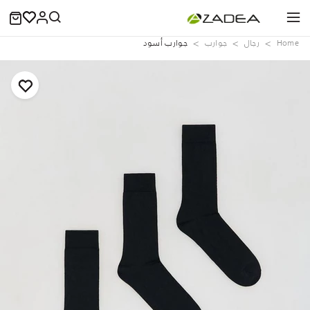
Home
رجال
جوارب
جوارب أسود