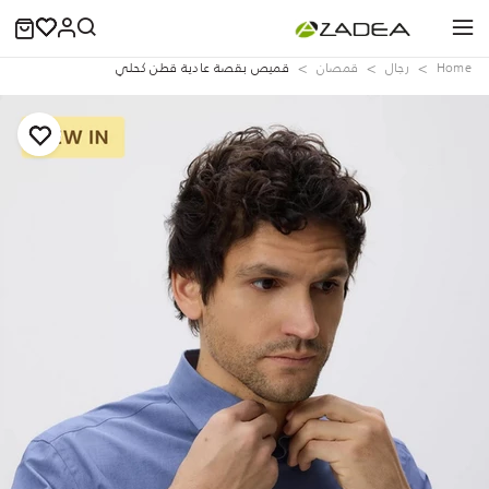
Home
رجال
قمصان
قميص بقصة عادية قطن كحلي