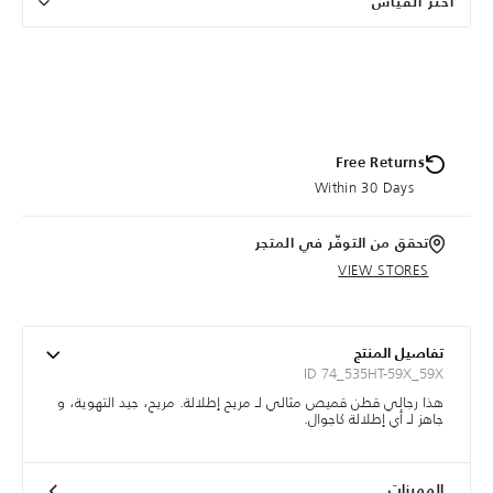
اختر القياس
Free Returns
Within 30 Days
تحقق من التوفّر في المتجر
VIEW STORES
تفاصيل المنتج
ID 74_535HT-59X_59X
هذا رجالي قطن قميص مثالي لـ مريح إطلالة. مريح، جيد التهوية، و
جاهز لـ أي إطلالة كاجوال.
المميزات