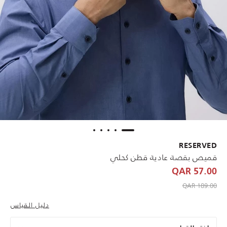
RESERVED
قميص بقصة عادية قطن كحلي
57.00 QAR
to 57.00 QAR
Price reduced from
189.00 QAR
دليل القياس