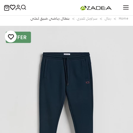
Home
رجال
سراويل للجري
بنطال رياضي ضيق كحلي