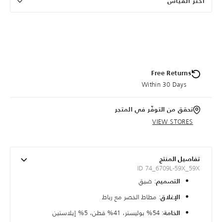
اختر القياس
Free Returns
Within 30 Days
تحقق من التوفّر في المتجر
VIEW STORES
تفاصيل المنتج
ID 74_6709L-59X_59X
: ضيق
التصميم
: مطاط الخصر مع رباط
الإغلاق
: 54% بوليستر، 41% قطن، 5% إيلاستين
الخامة