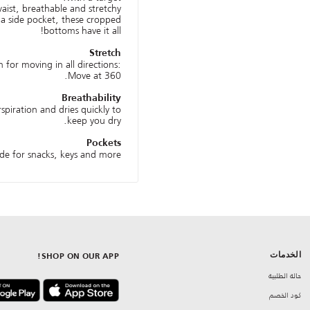
aist, breathable and stretchy
d a side pocket, these cropped
bottoms have it all!
Stretch
n for moving in all directions:
Move at 360.
Breathability
spiration and dries quickly to
keep you dry.
Pockets
de for snacks, keys and more.
الخدمات
SHOP ON OUR APP!
حالة الطلبية
كود الخصم