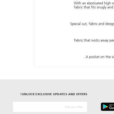
With an elasticated high w
fabric that fits snugly an
Special cut, fabric and desig
Fabric that wicks away per
A pocket on the si
UNLOCK EXCLUSIVE UPDATES AND OFFERS!
*البريد الإلكترونيّ