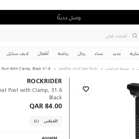
وصل حديثًا
البحث في
لايف ستايل
‏أطفال
رياضة
رجال
نساء
جديد
علاما
31.6 Mm 350 Mm / 400 Mm Aluminium Seat Post With Clamp, Black
Saddles And Seat Posts
صيانة الدراجات
ر
ROCKRIDER
eat Post with Clamp,
Black
84.00 QAR
EU
القياس
400MM