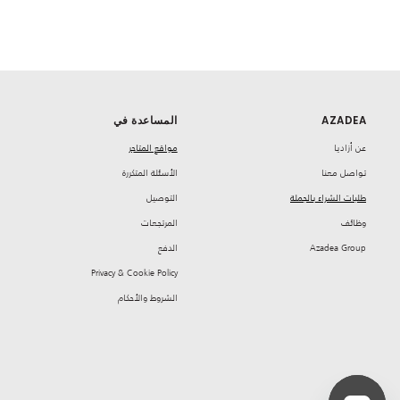
AZADEA
المساعدة في
‏عن أزاديا
مواقع المتاجر
تواصل معنا
‏الأسئلة المتكررة
طلبات الشراء بالجملة
‏التوصيل
‏وظائف
‏المرتجعات
Azadea Group
‏الدفع
Privacy & Cookie Policy
‏الشروط والأحكام