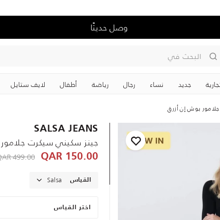
وصل حديثًا
البحث في
جارية
جديد
نساء
رجال
رياضة
‏أطفال
لايف ستايل
لامور بوش إن أزرق
SALSA JEANS
جينز سكيني سيكرت جلامور 
educed from
499.00 QAR
150.00 QAR
Salsa
القياس
اختر القياس