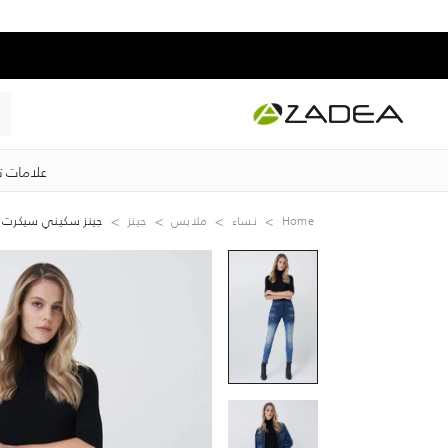
علامات ت
Home
نساء
ملابس
جينز
جينز سكيني سيكرت ج