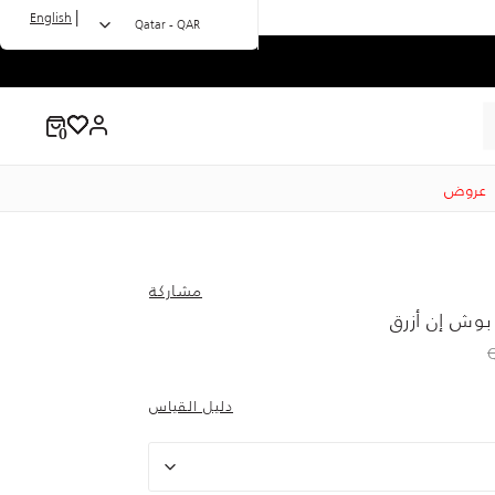
|
English
Qatar - QAR
عروض
مشاركة
بوش إن أزرق
to 150.00 QAR
Price r
دليل القياس