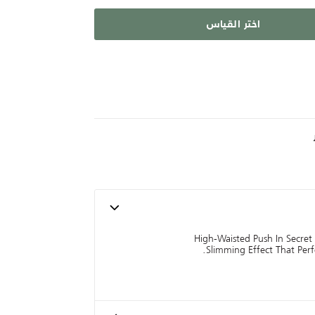
اختر القياس
High-Waisted Push In Secre
Slimming Effect That Perf