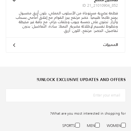
تفاصيل المنتج
ID 21_21010904_852
قطعة عصرية مستوحاة من الأسلوب العملي، بلون أزرق مغسول
يمنح طابعاً طبيعياً. خصر مرتفع يبرز القوام مع إغلاق أمامي بسحاب
وأزرار. تحتوي على خمسة جيوب وحلقات حزام، مع حافة غير مخيطة
وخطوط تقسيم لإطلالة عصرية. النمط: سادة، التفاصيل: بدون
تفاصيل، الخصر: مرتفع، اللون: أزرق.
المميزات
UNLOCK EXCLUSIVE UPDATES AND OFFERS!
*البريد الإلكترونيّ
What are you most interested in shopping for?
SPORTS
MEN
WOMEN