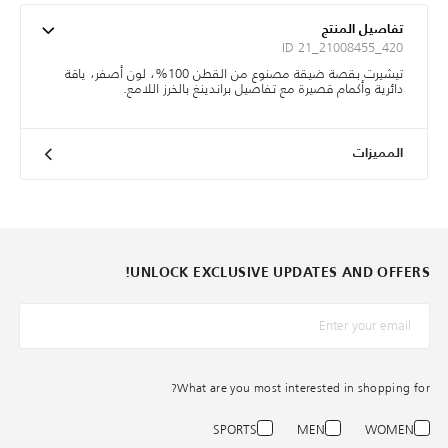
تفاصيل المنتج
ID 21_21008455_420
تيشيرت بقصة ضيقة مصنوع من القطن 100%، لون أصفر، ياقة
دائرية وأكمام قصيرة مع تفاصيل براندينغ بالخرز اللامع.
المميزات
UNLOCK EXCLUSIVE UPDATES AND OFFERS!
*البريد الإلكترونيّ
What are you most interested in shopping for?
SPORTS
MEN
WOMEN