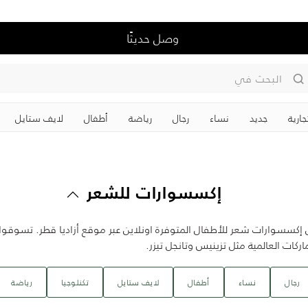
وصل حديثًا
البحث في
جارية
جديد
نساء
رجال
رياضة
‏أطفال
لايف ستايل
إكسسوارات للشعر
إكسسوارات شعر للأطفال المتوفرة اونلاين عبر موقع أزاديا قطر. تسوقو
ات العالمية مثل تزينيس وتانجل تيزر.
رجال
نساء
‏أطفال
لايف ستايل
تكنلوجيا
رياضة