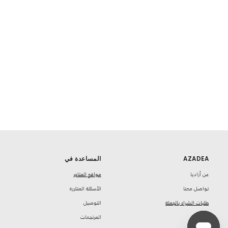
AZADEA
المساعدة في
‏عن أزاديا
مواقع المتاجر
تواصل معنا
‏الأسئلة المتكررة
طلبات الشراء بالجملة
‏التوصيل
‏وظائف
‏المرتجعات