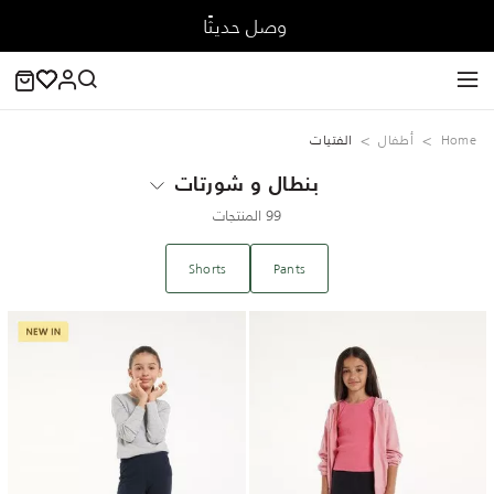
وصل حديثًا
Home
‏أطفال
الفتيات
بنطال و شورتات
99 المنتجات
Shorts
Pants