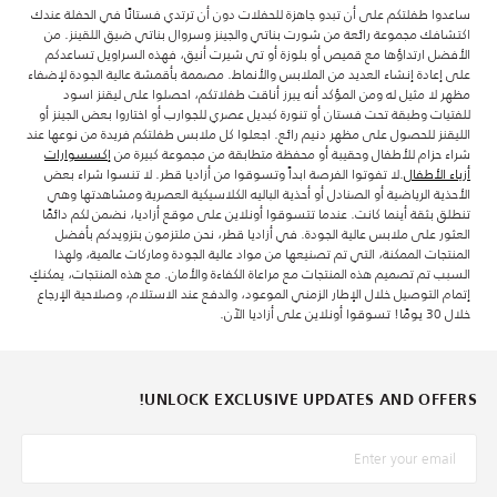
ساعدوا طفلتكم على أن تبدو جاهزة للحفلات دون أن ترتدي فستانًا في الحفلة عندك
اكتشافك مجموعة رائعة من شورت بناتي والجينز وسروال بناتي ضيق اللقينز. من
الأفضل ارتداؤها مع قميص أو بلوزة أو تي شيرت أنيق، فهذه السراويل تساعدكم
على إعادة إنشاء العديد من الملابس والأنماط. مصممة بأقمشة عالية الجودة لإضفاء
مظهر لا مثيل له ومن المؤكد أنه يبرز أناقت طفلاتكم، احصلوا على ليقنز اسود
للفتيات وطبقة تحت فستان أو تنورة كبديل عصري للجوارب أو اختاروا بعض الجينز أو
الليقنز للحصول على مظهر دنيم رائع. اجعلوا كل ملابس طفلتكم فريدة من نوعها عند
شراء حزام للأطفال وحقيبة أو محفظة متطابقة من مجموعة كبيرة من
إكسسوارات
أزياء الأطفال
.لا تفوتوا الفرصة ابداً وتسوقوا من أزاديا قطر. لا تنسوا شراء بعض
الأحذية الرياضية أو الصنادل أو أحذية الباليه الكلاسيكية العصرية ومشاهدتها وهي
تنطلق بثقة أينما كانت. عندما تتسوقوا أونلاين على موقع أزاديا، نضمن لكم دائمًا
العثور على ملابس عالية الجودة. في أزاديا قطر، نحن ملتزمون بتزويدكم بأفضل
المنتجات الممكنة، التي تم تصنيعها من مواد عالية الجودة وماركات عالمية، ولهذا
السبب تم تصميم هذه المنتجات مع مراعاة الكفاءة والأمان. مع هذه المنتجات، يمكنكِ
إتمام التوصيل خلال الإطار الزمني الموعود، والدفع عند الاستلام، وصلاحية الإرجاع
خلال 30 يومًا! تسوقوا أونلاين على أزاديا الآن.
UNLOCK EXCLUSIVE UPDATES AND OFFERS!