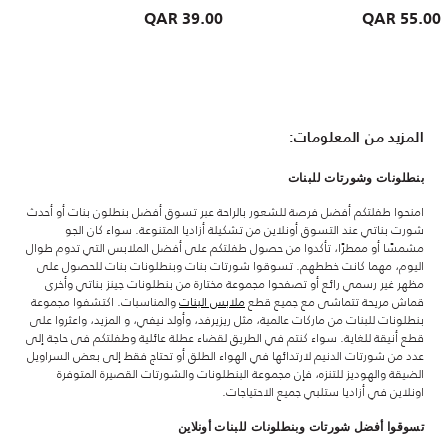
39.00 QAR
55.00 QAR
المزيد من المعلومات:
بنطلونات وشورتات للبنات
امنحوا طفلتكم أفضل فرصة للشعور بالراحة عبر تسوق أفضل بنطلون بنات أو أحدث
شورت بناتي عند التسوق أونلاين من تشكيلة أزاديا المتنوعة. سواء كان الجو
مشمسًا أو ممطرًا، تأكدوا من حصول طفلتكم على أفضل الملابس التي تدوم طوال
اليوم، مهما كانت خططهم. تسوقوا شورتات بنات وبنطلونات بنات للحصول على
مظهر غير رسمي رائع أو تصفحوا مجموعة مختارة من بنطلونات جينز بناتي وأخرى
قماش مريحة تتماشى مع جميع قطع
ملابس البنات
والمناسبات. اكتشفوا مجموعة
بنطلونات للبنات من ماركات عالمية، مثل ريزيرفد، وأولد نيفي، و المزيد، واعثروا على
قطع أنيقة للغاية. سواء كنتم في الطريق لقضاء عطلة عائلية وطفلتكم فى حاجة إلى
عدد من شورتات الدنيم لارتدائها في الهواء الطلق أو تحتاج فقط إلى بعض السراويل
الضيقة والهوديز للتنزه، فإن مجموعة البنطلونات والشورتات القصيرة المتوفرة
اونلاين في أزاديا ستلبي جميع الاحتياجات.
تسوقوا أفضل شورتات وبنطلونات للبنات أونلاين