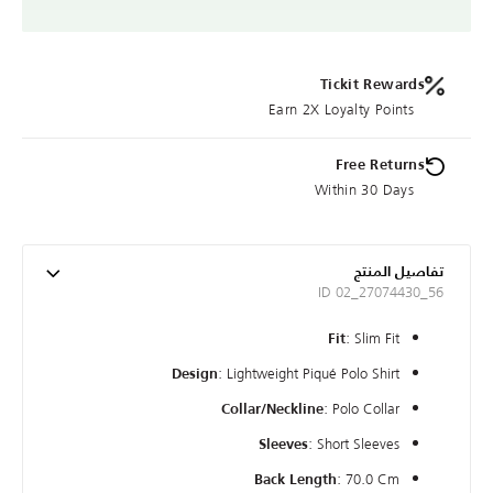
Tickit Rewards
Earn 2X Loyalty Points
Free Returns
Within 30 Days
تفاصيل المنتج
ID 02_27074430_56
: Slim Fit
Fit
: Lightweight Piqué Polo Shirt
Design
: Polo Collar
Collar/Neckline
: Short Sleeves
Sleeves
: 70.0 Cm
Back Length