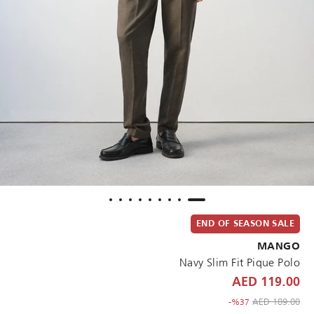
END OF SEASON SALE
MANGO
Navy Slim Fit Pique Polo
119.00 AED
to 119.00 AED
Price reduced from
189.00 AED
%37-