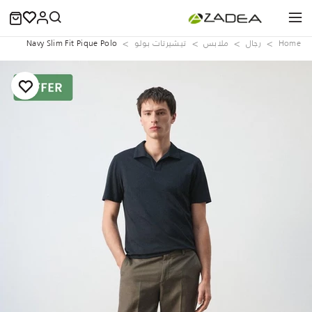
Home
رجال
ملابس
تيشيرتات بولو
Navy Slim Fit Pique Polo