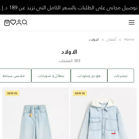
توصيل مجاني على الطلبات بالسعر الكامل التي تزيد عن 189 د.إ.
Home
‏أطفال
الاولاد
الاولاد
383 المنتجات
تيشرتات
هوديز وبلوزات
بنطال و شورتات
ملابس سباحة