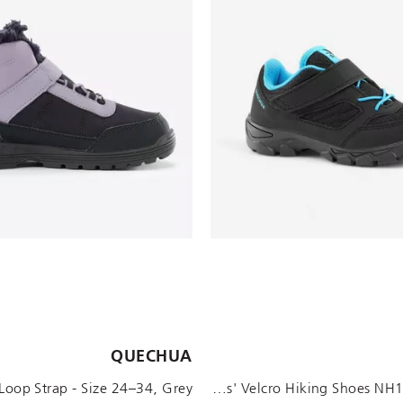
الأحجام المتاحة:
QUECHUA
UK 13C EU32
5114654
UK 8C EU26
UK 12C EU31
5114653
UK 9C EU27
UK 11.5C EU30
UK 9.5C EU28
UK 10.5C EU29
UK 7.5C EU25
UK 9.5C EU28
Kids' Velcro Hiking Shoes NH100 - 24 to 34