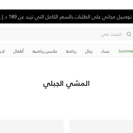
توصيل مجاني على الطلبات بالسعر الكامل التي تزيد عن 189 د.إ.
البحث في
Summer
نساء
رجال
رياضة
ملابس رياضية
‏أطفال
لاي
المشي الجبلي