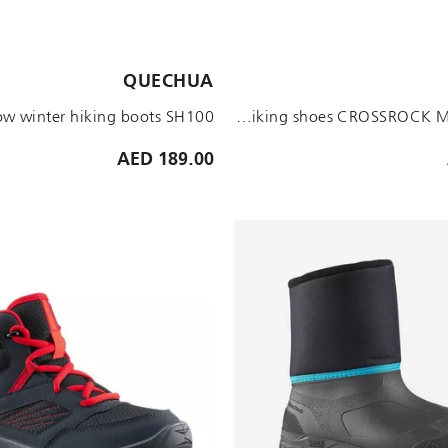
الأحجام المتاحة:
QUECHUA
UK 3 EU36
UK 7.5C EU25
UK 2.5 EU35
UK 6.5C EU24
UK 5 EU38
UK 1.5 EU34
UK 4 EU37
UK 1 EU33
UK 3 EU36
UK 13C EU32
IRON GREY Children's waterproof lace-up hiking shoes CROSSROCK MID 3-5 - Grey
189.00 AED