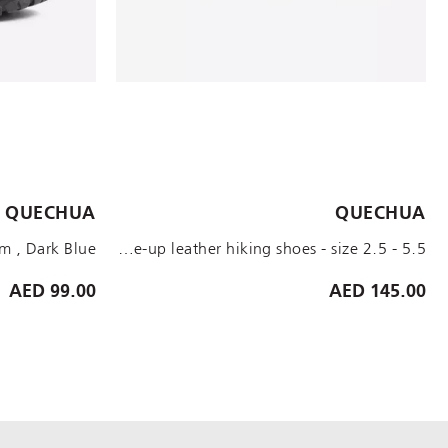
الأحجام المتاحة:
الأحجام المتاحة:
QUECHUA
QUECHUA
UK C8.5-9 - EU 26-27
UK 5 EU38
UK 4 EU37
UK 3 EU36
UK 2.5 EU35
PURPLE Kids' warm and waterproof SH100 lace-up leather hiking shoes - size 2.5 - 5.5
99.00 AED
145.00 AED