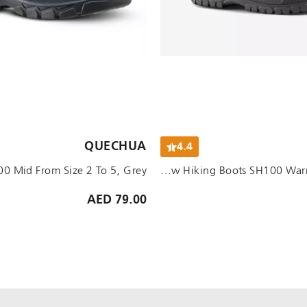
الأحجام المتاحة:
QUECHUA
4.4
UK 3 EU36
UK 3-4 - EU 36-37
UK 2.5 EU35
UK C13-1 - EU 32-33
UK C11.5-12 - EU 30-31
UK C10-10.5 - EU 28-29
Kids Warm Waterproof Snow Hiking Boots SH100 Warm , Dark Blue
79.00 AED