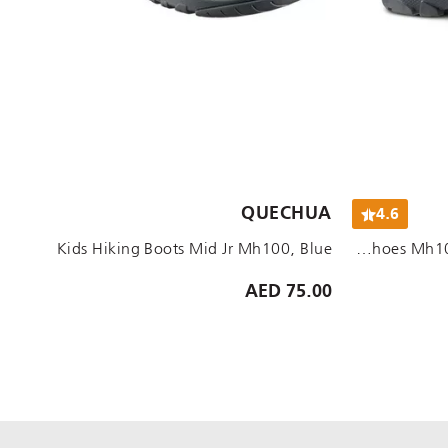
الأحجام المتاحة:
QUECHUA
4.6
38
37
UK 5 EU38
UK 4 EU37
UK 1.5-2.5 - EU 34-35
Kids Hiking Boots Mid Jr Mh100, Blue
Kids Boy Lace-Up Hiking Shoes Mh100 Mid From Size 2 To 5, Grey
75.00 AED