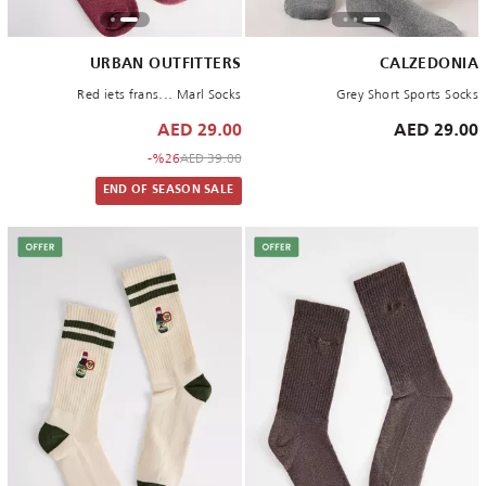
URBAN OUTFITTERS
CALZEDONIA
Red iets frans... Marl Socks
Grey Short Sports Socks
29.00 AED
29.00 AED
to 29.00 AED
Price reduced from
%26-
39.00 AED
END OF SEASON SALE