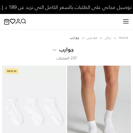
توصيل مجاني على الطلبات بالسعر الكامل التي تزيد عن 189 د.إ.
Home
رجال
ملابس
جوارب
جوارب
237 المنتجات