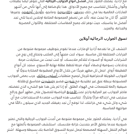
مع أزاديا، يمكنك العثور على
التي تتوفر أيضًا بطبعات
أفضل أنواع الجوارب الرجالية
وألوان وأشكال لتتناسب مع جميع الأذواق. هذا بالإضافة إلى أنها تأتي من أشهر
الماركات العالمية بما في ذلك
ريزيرفد
، و
كالزيدونيا
، ومانجو، و
أوريان آوتفيتيز
، وغيرها
الكثير. أيًا كان ما تبحث عنه، تأكد من تصفح المجموعة المتاحة اونلاين لدينا لكي تجد
أفضل ما يناسبك، حيث نوفر لك جميع المقاسات المختلفة، والألوان العصرية
والجذابة، والمزيد.
تسوق الجوارب الرجالية أونلاين
اكتشف كل ما تقدمه أزاديا الإمارات عندما تقوم بتوظيف مجموعة متنوعة من
الجرابات المختلفة لكل مناسبة. سواء كنت متجهاً إلى المكتب وتحتاج إلى زوج من
الشرابات البحرية أو السوداء لتلائم ملابسك، أو كنت تبحث عن ستايلات مرحة
ودلاغات رسومية لإضفاء أجواء مرحة لخطط عطلة نهاية الأسبوع، ستجد كل أنواع
القطيفة أزواج. اجعل كل مظهر فريدًا من خلال الأزواج المطبوعة المختارة يدويًا أو
الجوارب الطويلة الاحترافية للرجال لجميع متطلبات
أسلوب حياتك
. جرب بعض الجوارب
المصبوغة بربطة عنق غير تقليدية مع
شورت
قصير و
تيشيرت
متناسق لإطلالة
صيفية رائعة للتجمعات في الهواء الطلق. أو إذا لم يكن هذا هو الشيء الذي تفضله،
فاختر الجوارب غير المرئية وارتدِ تحت
الأحذية
الرياضية للحصول على مظهر أنيق ورائع
سترغب في ارتدائه مرارًا وتكرارًا. تتناسب هذه الجوارب متعددة الاستخدامات مع أي
شيء وكل شيء في خزانتك، لذا توقع أن تجد رفيقك الجديد الذي سيكون دائمًا في
مواجهة المناسبة.
في أزاديا، يمكنك العثور على مجموعة متنوعة من أحدث الجوارب الرجالية والتي تعتبر
ضرورية عندما يتعلق الأمر بتحديث خزانة ملابسك. استكشف المجموعة بأكملها مع
قوائم التنقل السهلة المصممة لجعل تجربة التسوق الخاصة بك بسيطة وسهلة. اشترِ