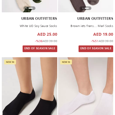
URBAN OUTFITTERS
URBAN OUTFITTERS
White UO Soy Sauce Socks
Brown iets frans... Marl Socks
25.00 AED
19.00 AED
to 25.00 AED
Price reduced from
to 19.00 AED
Price reduced from
%36-
39.00 AED
%51-
39.00 AED
END OF SEASON SALE
END OF SEASON SALE