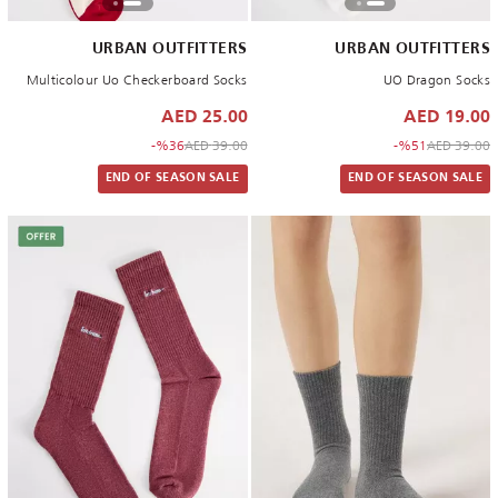
URBAN OUTFITTERS
URBAN OUTFITTERS
Multicolour Uo Checkerboard Socks
UO Dragon Socks
25.00 AED
19.00 AED
to 25.00 AED
Price reduced from
to 19.00 AED
Price reduced from
%36-
39.00 AED
%51-
39.00 AED
END OF SEASON SALE
END OF SEASON SALE