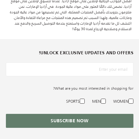
أفضل الجوارب الرجالية أونلاين على موقع أزاديا. عندما تتسوق أونلاين على موقع
أزاديا، نضمن لك دائمًا العثور على مواد عالية الجودة. في أزاديا الإمارات، نحن
ملتزمون بتزويدك بأفضل المنتجات الممكنة، التي تم تصنيعها من مواد عالية الجودة
وماركات عالمية، ولهذا السبب تم تصميم هذه المنتجات مع مراعاة الكفاءة والأمان.
اكتشف كل ما تقدمه أزاديا الإمارات واستمتع بخدمة التوصيل السريع والدفع عند
الاستلام وصلاحية الإرجاع لمدة 30 يومًا!
UNLOCK EXCLUSIVE UPDATES AND OFFERS!
What are you most interested in shopping for?
SPORTS
MEN
WOMEN
SUBSCRIBE NOW