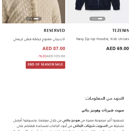
RESERVED
TEZENIS
Navy Zip-Up Hoodie, Kids Unisex
كارديجان مفتوح خياطة قطن كريمي
87.00 AED
69.00 AED
to 87.00 AED
Price reduced from
%30-
125.00 AED
END OF SEASON SALE
المزيد من المعلومات:
سويت شيرتات وهوديز بناتي
تصفحوا أكبر مجموعة مميزة من
من خلال موقعنا، وتسوقوا أفضل
هوديز بناتي
تشكيلة من
من أجود الخامات لمساعدة طفلتكم على
السويت شيرتات البناتى