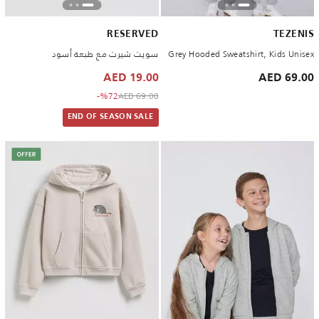
RESERVED
TEZENIS
Grey Hooded Sweatshirt, Kids Unisex
سويت شيرت مع طبعة أسود
19.00 AED
69.00 AED
to 19.00 AED
Price reduced from
%72-
69.00 AED
END OF SEASON SALE