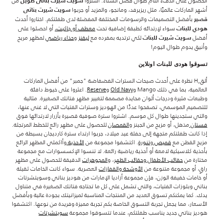
الحصول على الدفء التام طوال فصل الشتاء. اشتروا
من
سويت شيرت بناتى طويل
أشهر الماركات عالميًا، مثل ريزيرفد، ومانجو، والمزيد أو جربوا
سويت شيرت بناتى
بأفضل التصميمات والرسومات المختلفة المفضلة لدى طفلتكم. اختاروا أحدث
قصير
سواء لإرتدائه كطبقة إضافية تحت
معطف أو جاكيت،
أو احصلوا على
هودي للبنات
أفضل
لكي ترتديه بمفرده مع
ليقنز
و
حذاء رياضي
لمظهر مريح
سويت شيرت للبنات
وأنيق يدوم طوال اليوم!
تسوقوا هودى للبنات اونلاين
ألق,h نظرة على أحدث صيحات السترات الفضفاضة "جمبر" من أفضل الماركات
العالمية، بما في ذلك Mango و
Old Navy
و
Reserve
. اعثروا على خيوط دافئة
وطبعات مثيرة ودرجات ألوان محايدة مصممة لتغيير مظهر فتاتك الصغيرة. مثالية
للتصميم الموسمي، تصفحوا عددًا من الهوديز وسترات الفتيات التي لا غنى عنها،
والتي ستجدينها طوال كل موسم. اشتروا سترة صوفية قصيرة بأزرار لارتدائها فوق
فستان
مذهل، أو مزيج من الجينز و
القمصان
للحصول على مظهر رائع للخطط المرتجلة.
إذا كانت طفلتكم متجهة إلى حفلة عيد ميلاد، جربوا ارتداء سترة كارديجان بسيطة من
مزيج القطن مع
قميص
و
تنورة
. اكتشفوا مجموعة من
الأحذية
وأاكملي المظهر الرائع
بأحذية كلاسيكية لامعة أو أحذية رياضية رائعة. لا تنسوا الإكسسوارات مع مجموعة
مختارة من
حقائب الأطفال وحقائب الظهر
، و
المجوهرات
الدقيقة للحصول على مظهر
راقٍ، أو مجموعة متنوعة من
الأوشحة والقفازات
العصرية. سواء كانت الخامات ثقيلة
أو خامات خفيفة الوزن، فإن مجموعة أزاديا الإمارات من هوديز بناتي وسويتشرتات
بناتي وبلوزات الفتيات، والتي تشمل على كل ما تحتاجه فتاتك الصغيرة في متناول
يدك. كما يمكنكم تسوق العديد من المنتجات المناسبة لميزانيتك بجودة عالية وبأفضل
الأسعار، مما يجعل تجربة التسوق الخاصة بكم تجربة مميزة وفريدة من نوعها. اكتشفوا
هوديز بناتي جديد يناسب طفلتكم، عندما تتسوقوا مجموعة
سويتشرتات