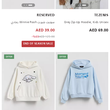
RESERVED
TEZENIS
Grey Zip-Up Hoodie, Kids Unisex
سويت شيرت Winnie Pooh رمادي
39.00 AED
69.00 AED
to 39.00 AED
Price reduced from
%69-
125.00 AED
END OF SEASON SALE