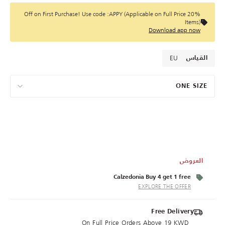
20% Off on First Purchase! Use code :APPY (Applicable on Full Price
Items)
Download app now
EU
القياس
ONE SIZE
العروض
Calzedonia Buy 4 get 1 free
EXPLORE THE OFFER
Free Delivery
On Full Price Orders Above 19 KWD