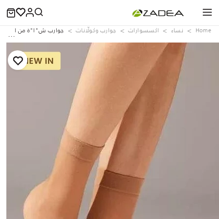
Home
نساء
اكسسوارات
جوارب وكولّانات
جوارب ش"ا"ة من الإكسير 20 Denier للسيد