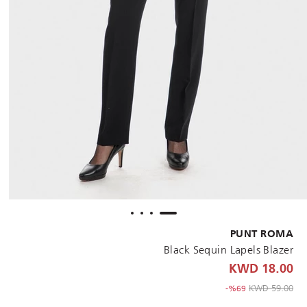
PUNT ROMA
Black Sequin Lapels Blazer
18.00 KWD
to 18.00 KWD
Price reduced from
59.00 KWD
%69-