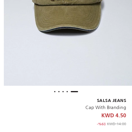
SALSA JEANS
Cap With Branding
4.50 KWD
to 4.50 KWD
Price reduced from
14.00 KWD
%68-