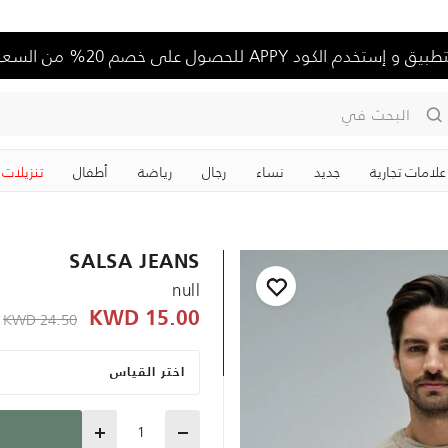
تخدم الكود APPY للحصول على خصم 20% من السعر الكامل
البحث في
علامات تجارية
جديد
نساء
رجال
رياضة
‏أطفال
تنزيلات
SALSA JEANS
null
D
reduced from
24.50 KWD
15.00 KWD
اختر القياس
Quantity