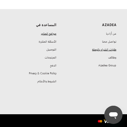
AZADEA
المساعدة في
‏عن أزاديا
مواقع المتاجر
تواصل معنا
‏الأسئلة المتكررة
طلبات الشراء بالجملة
‏التوصيل
‏وظائف
‏المرتجعات
Azadea Group
‏الدفع
Privacy & Cookie Policy
‏الشروط والأحكام