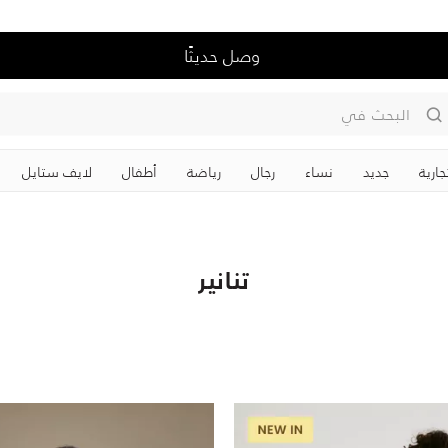
وصل حديثًا
البحث في
جارية
جديد
نساء
رجال
رياضة
‏أطفال
لايف ستايل
تنانير