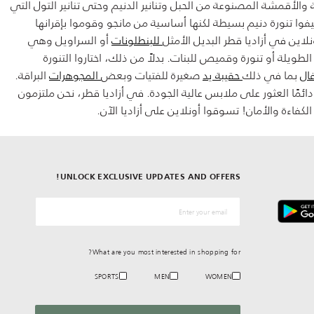
 والأقمشة المصنوعة من الحبل وتنانير الدنيم وحتى تنانير التول التي
ضيفوا تنورة دنيم بسيطة لكنها أساسية من مانجو وقوموا بإقرانها
ونلاين في أزاديا قطر البديل الأمثل
للبنطلونات
أو السراويل وهي
الطويلة أو تنورة وقميص للبنات. بدلاً من ذلك، اختاروا التنورة
ال
بما في ذلك
حقيبة يد
صغيرة للفتيات وبعض
المجوهرات
البراقة.
ئمًا العثور على ملابس عالية الجودة. في أزاديا قطر، نحن ملتزمون
كفاءة والأمان! تسوقوا أونلاين على أزاديا الآن.
UNLOCK EXCLUSIVE UPDATES AND OFFERS!
*البريد الإلكترونيّ
What are you most interested in shopping for?
SPORTS
MEN
WOMEN