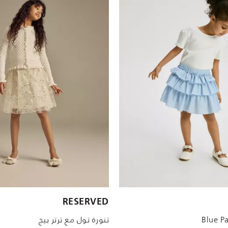
الأحجام المتاحة:
RESERVED
10 YRS
2-3 YRS
9 YRS
1.5-2 YRS
8 YRS
12-18 M
9-12 M
5-6 YRS
2-3 YRS
4-5 YR
1.5-
Blue P
تنورة تول مع ترتر بيج