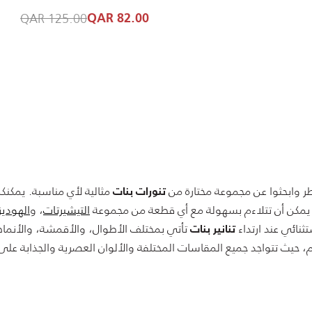
 QAR
ice reduced from
125.00 QAR
82.00 QAR
طر وابحثوا عن مجموعة مختارة من
مثالية لأي مناسبة. يمكنك
تنورات بنات
تي يمكن أن تتلاءم بسهولة مع أي قطعة من مجموعة
التيشيرتات
، و
الهوديز
ثنائي عند ارتداء
تأتي بمختلف الأطوال، والأقمشة، والأنماط
تنانير بنات
حيث تتواجد جميع المقاسات المختلفة والألوان العصرية والجذابة على م