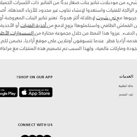
يء من موديلات تنانير بنات صغار بدءًا من التنانير ذات الكسرات الجميلة
ر الرائجة للفتيات واستعدوا لإنشاء تناوب غير محدود للأزياء المذهلة. أ
جربوها مع
تي شيرت
لإطلالة أكثر هدوءًا. تعتبر تنانير البنات المعروضة أ
ت من القماش الطافي واستكملوهاا بزوج لامع من
أحذية الفتيات
أو الأحذية 
الدفء. عززوا هذا النمط من خلال مجموعة مختارة من
إكسسوارات الأطف
دمه أزاديا قطر. عندما تتسوقون أونلاين على موقع أزاديا، نضمن لكم دا
جودة وماركات عالمية، ولهذا السبب تم تصميم هذه المنتجات مع مراعاة ال
الخدمات
SHOP ON OUR APP!
حالة الطلبية
كود الخصم
CONNECT WITH US