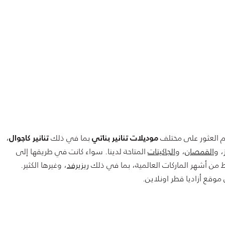
to 82.00
Pr
م العثور على مختلف
بما في ذلك
،
موديلات تنانير بناتي
تنانير كاجوال
، و
القمصان
، و
الجاكيتات
المتاحة لدينا. سواء كانت في طريقها إلى
 من أشهر الماركات العالمية، بما في ذلك
ريزيرفد
، وغيرها الكثير.
وقع أزاديا قطر اونلاين.