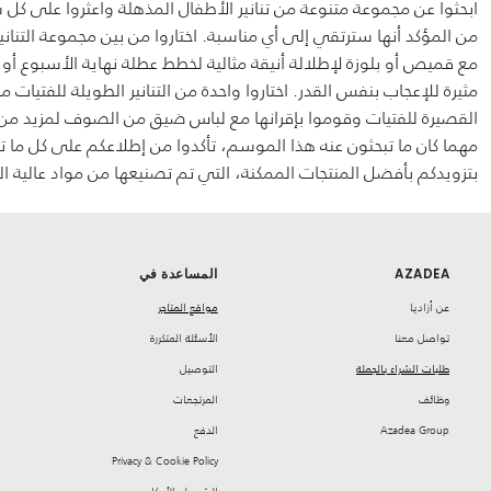
ابحثوا عن مجموعة متنوعة من تنانير الأطفال المذهلة واعثروا على كل ش
من المؤكد أنها سترتقي إلى أي مناسبة. اختاروا من بين مجموعة التناني
مع قميص أو بلوزة لإطلالة أنيقة مثالية لخطط عطلة نهاية الأسبوع أو 
مثيرة للإعجاب بنفس القدر. اختاروا واحدة من التنانير الطويلة للفتيا
القصيرة للفتيات وقوموا بإقرانها مع لباس ضيق من الصوف لمزيد من 
مهما كان ما تبحثون عنه هذا الموسم، تأكدوا من إطلاعكم على كل ما تق
بتزويدكم بأفضل المنتجات الممكنة، التي تم تصنيعها من مواد عالية ال
AZADEA
المساعدة في
‏عن أزاديا
مواقع المتاجر
تواصل معنا
‏الأسئلة المتكررة
طلبات الشراء بالجملة
‏التوصيل
‏وظائف
‏المرتجعات
Azadea Group
‏الدفع
Privacy & Cookie Policy