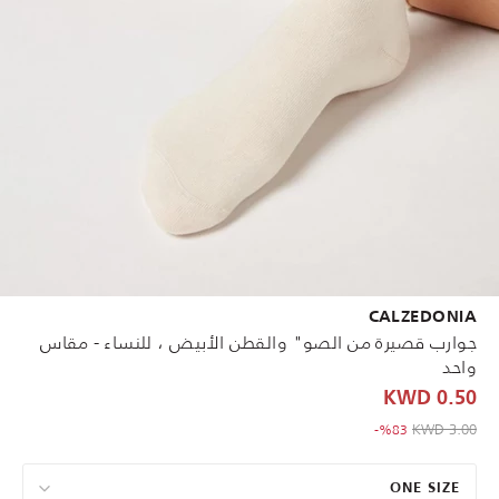
CALZEDONIA
جوارب قصيرة من الصو" والقطن الأبيض ، للنساء - مقاس
واحد
0.50 KWD
to 0.50 KWD
Price reduced from
3.00 KWD
%83-
ONE SIZE