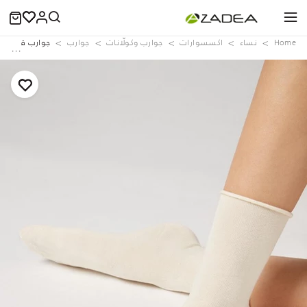
Home
نساء
اكسسوارات
جوارب وكولّانات
جوارب
جوارب قصيرة م